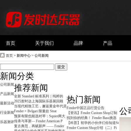
首页
关于我们
品牌
产品
首页
> 新闻中心 > 公司新闻
新闻分类
公司新闻
推荐新闻
产品新闻
全新 Standard 标准系列｜纯粹的
热门新闻
2025发时达上海国际乐器展回顾
最新活动
当现代精致工艺，邂逅黄金年代灵
Fender中国正品行货公告
公
Fender × Bvlgari 限量款 Strat
行业新闻
【资讯】Fender Custom Shop订制
预算有限也能选对琴：Squier两大
找到你的经典！ Fender Bass挑选
传承与革新— Fender American P
乐器测评
【科普】初学的小伙伴们你知道St
复古典范，再赋新声 —— Fender
Fender Custom Shop介绍（二）Pi