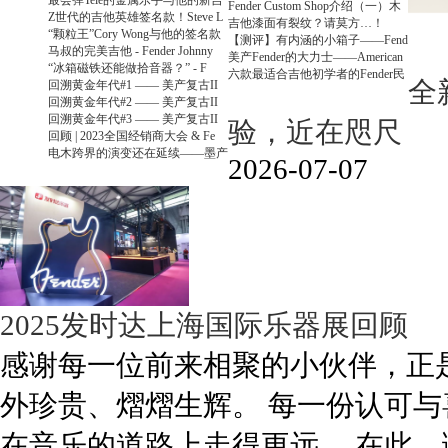
最会弹Tele的金属乐手与他的新吉
Fender Custom Shop介绍（一）木
Z世代的吉他英雄签名款！Steve L
吉他漆面有裂纹？请莫方…！
“颗粒王”Cory Wong与他的签名款
【测评】有内涵的小箱子——Fend
马叔的完美吉他 - Fender Johnny
美产Fender的大力士——American
“冰箱磁铁还能做拾音器？” - F
六款最适合吉他初学者的Fender民
全新
回溯黄金年代#1 —— 美产复古II
回溯黄金年代#2 —— 美产复古II
回溯黄金年代#3 —— 美产复古II
验，近在咫尺
回顾 | 2023全国经销商大会 & Fe
电木跨界的演变还在延续——墨产
2026-07-07
2025发时达上海国际乐器展回顾
感谢每一位前来相聚的小伙伴，正
外珍贵、熠熠生辉。 每一份认可
在音乐的道路上走得更远。 在此