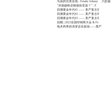
马叔的完美吉他 - Fender Johnny
六款最
“冰箱磁铁还能做拾音器？” - F
回溯黄金年代#1 —— 美产复古II
回溯黄金年代#2 —— 美产复古II
回溯黄金年代#3 —— 美产复古II
回顾 | 2023全国经销商大会 & Fe
电木跨界的演变还在延续——墨产