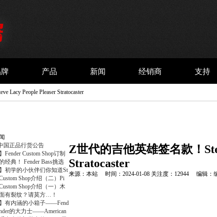
品牌
产品
新闻
经销商
支持
eople Pleaser Stratocaster
闻
er中国正品行货公告
Z世代的吉他英雄签名款！Steve La
ender Custom Shop订制
Stratocaster
经典！ Fender Bass挑选
】初学的小伙伴们你知道St
来源：本站 时间：2024-01-08 关注度：12944 编辑
r Custom Shop介绍（二）Pi
r Custom Shop介绍（一）木
面有裂纹？请莫方…！
】有内涵的小箱子——Fend
nder的大力士——American