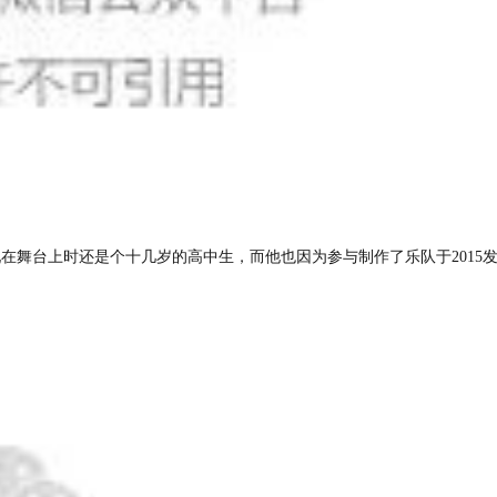
”乐队成员出现在舞台上时还是个十几岁的高中生，而他也因为参与制作了乐队于2015