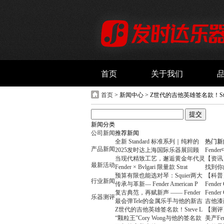
首页
关于我们
首页
> 新闻中心 > Z世代的吉他英雄签名款！Steve Lacy P
新闻分类
公司新闻
推荐新闻
全新 Standard 标准系列｜纯粹的
热门新
产品新闻
2025发时达上海国际乐器展回顾
Fend
当现代精致工艺，邂逅黄金年代灵
【资讯】F
最新活动
Fender × Bvlgari 限量款 Strat
找到你的
预算有限也能选对琴：Squier两大
【科普
行业新闻
传承与革新— Fender American P
Fende
复古典范，再赋新声 —— Fender
Fende
乐器测评
最会弹Tele的金属乐手与他的新吉
吉他漆
Z世代的吉他英雄签名款！Steve L
【测评
“颗粒王”Cory Wong与他的签名款
美产Fe