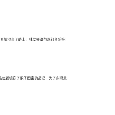
挡。这张专辑混合了爵士、独立摇滚与迷幻音乐等
色，而指板12品位置镶嵌了骰子图案的品记，为了实现最