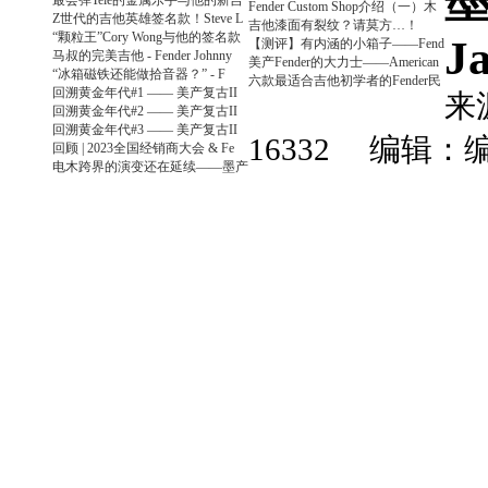
最会弹Tele的金属乐手与他的新吉
Fender Custom Shop介绍（一）木
Z世代的吉他英雄签名款！Steve L
吉他漆面有裂纹？请莫方…！
“颗粒王”Cory Wong与他的签名款
J
【测评】有内涵的小箱子——Fend
马叔的完美吉他 - Fender Johnny
美产Fender的大力士——American
“冰箱磁铁还能做拾音器？” - F
六款最适合吉他初学者的Fender民
回溯黄金年代#1 —— 美产复古II
来
回溯黄金年代#2 —— 美产复古II
回溯黄金年代#3 —— 美产复古II
16332 编辑：
回顾 | 2023全国经销商大会 & Fe
电木跨界的演变还在延续——墨产