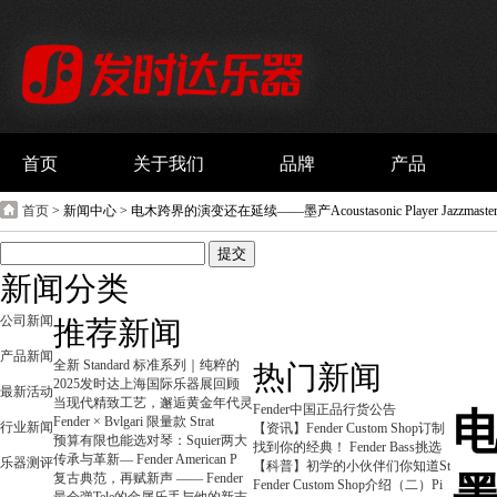
首页
关于我们
品牌
产品
首页
> 新闻中心 > 电木跨界的演变还在延续——墨产Acoustasonic Player Jazzmaste
新闻分类
公司新闻
推荐新闻
产品新闻
全新 Standard 标准系列｜纯粹的
热门新闻
2025发时达上海国际乐器展回顾
最新活动
当现代精致工艺，邂逅黄金年代灵
Fender中国正品行货公告
Fender × Bvlgari 限量款 Strat
行业新闻
【资讯】Fender Custom Shop订制
预算有限也能选对琴：Squier两大
找到你的经典！ Fender Bass挑选
传承与革新— Fender American P
乐器测评
【科普】初学的小伙伴们你知道St
复古典范，再赋新声 —— Fender
墨
Fender Custom Shop介绍（二）Pi