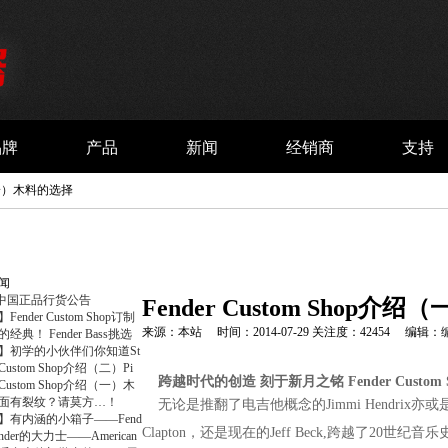
品牌
产品
新闻
经销商
支持
介绍（一）木料的选择
闻
er中国正品行货公告
Fender Custom Shop
ender Custom Shop订制
来源：本站 时间：2014-07-29 关注度：42454 编辑
经典！ Fender Bass挑选
】初学的小伙伴们你知道St
r Custom Shop介绍（二）Pi
跨越时代的创造 刻于新月之铭 Fender Custom S
r Custom Shop介绍（一）木
面有裂纹？请莫方…！
无论是推翻了电吉他概念的Jimmi Hendrix亦
】有内涵的小箱子——Fend
Clapton，还是现在的Jeff Beck,跨越了2
nder的大力士——American