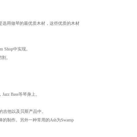
为是选用做琴的最优质木材，这些优质的木材
 Shop中实现。
切割。
azz Bass等琴身上。
多的吉他以及贝斯产品中。
棒的制作。另外一种常用的Ash为Swamp