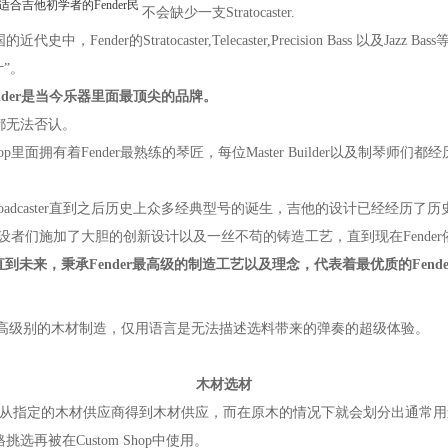
适合吉他初学者的Fender民
不会缺少一支Stratocaster.
代史中，Fender的Stratocaster,Telecaster,Precision Bass 以及J
”。
nder是当今乐器里面最顶尖的品牌。
无法否认。
om Shop里面拥有着Fender最熟练的琴匠，每位Master Builder以及
出Broadcaster直到之后历史上众多经典型号的诞生，吉他的设计已经经历了
的建设者们施加了大胆的创新设计以及一丝不苟的铸造工艺，直到现在Fende
跨域现在直到未来，秉承Fender最高级的制造工艺以及理念，代表着最优质的Fend
均是选用最高级别的木材制造，仅用语言是无法描述选料带来的弹奏的超级体验。
木材选材
从指定的木材供应商得到木材供应，而在原木的情况下就会划分出通常用途的木
挑选再被在Custom Shop中使用。