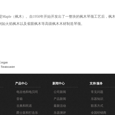
多数采用的是Maple（枫木）。自1950年开始开发出了一整块的枫木琴颈工艺
p也会使用例如火焰枫木以及雀眼枫木等高级枫木木材制造琴颈。
organ
atocaster
产品中心
新闻中心
支持/服务
电吉他和电贝司
公司新闻
常见问题
音箱
产品新闻
乐器知识
古典和民谣
最新活动
联系方式
爵士鼓和打击乐
乐器测评
全国经销商