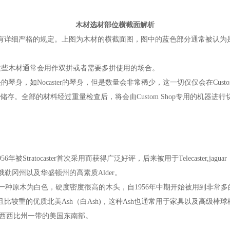
木材选材部位横截面解析
部位都有详细严格的规定。上图为木材的横截面图，图中的蓝色部分通常被认
些木材通常会用作双拼或者需要多拼使用的场合。
，如Nocaster的琴身，但是数量会非常稀少，这一切仅仅会在Custom
存。全部的材料经过重量检查后，将会由Custom Shop专用的机器进行
atocaster首次采用而获得广泛好评，后来被用于Telecaster,jaguar，J
自美国俄勒冈州以及华盛顿州的高素质Alder。
一种原木为白色，硬度密度很高的木头，自1956年中期开始被用到非常
凑且比较重的优质北美Ash（白Ash)，这种Ash也通常用于家具以及高级棒球
密西西比州一带的美国东南部。