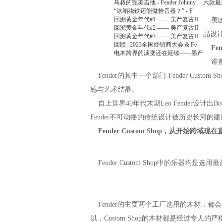
马叔的完美吉他 - Fender Johnny
六款最
“冰箱磁铁还能做拾音器？” - F
回溯黄金年代#1 —— 美产复古II
美国的近
回溯黄金年代#2 —— 美产复古II
品设计
回溯黄金年代#3 —— 美产复古II
回顾 | 2023全国经销商大会 & Fe
Fe
电木跨界的演变还在延续——墨产
谁都
Fender的其中一个部门-Fender Cust
感与艺术结晶。
自上世界40年代末期Leo Fender设计
Fender不可动摇的传统设计被历史长河
Fender Custom Shop，从开始
Fender Custom Shop中的乐器
Fender的主要两个工厂选用的木材，都会
以，Custom Shop的木材都是经过专人的严格