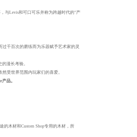
azz Bass等，与Levis和可口可乐并称为跨越时代的“产
制琴师们都经历过千百次的磨练而为乐器赋予艺术家的灵
历史的漫长考验。
r依然受世界范围内玩家们的喜爱。
er产品。
材和Custom Shop专用的木材，所