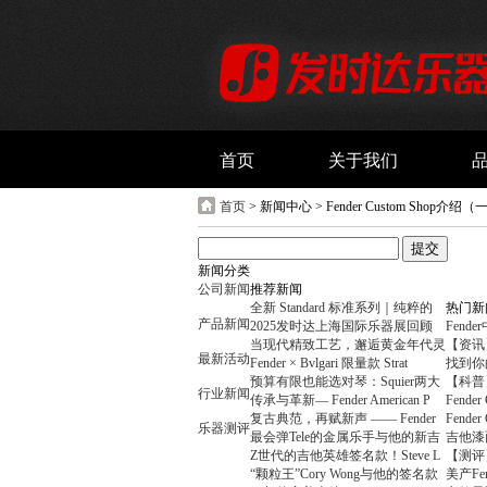
首页
关于我们
首页
> 新闻中心 > Fender Custom Shop
新闻分类
公司新闻
推荐新闻
全新 Standard 标准系列｜纯粹的
热门新
产品新闻
2025发时达上海国际乐器展回顾
Fend
当现代精致工艺，邂逅黄金年代灵
【资讯】F
最新活动
Fender × Bvlgari 限量款 Strat
找到你的
预算有限也能选对琴：Squier两大
【科普
行业新闻
传承与革新— Fender American P
Fende
复古典范，再赋新声 —— Fender
Fende
乐器测评
最会弹Tele的金属乐手与他的新吉
吉他漆
Z世代的吉他英雄签名款！Steve L
【测评
“颗粒王”Cory Wong与他的签名款
美产Fe