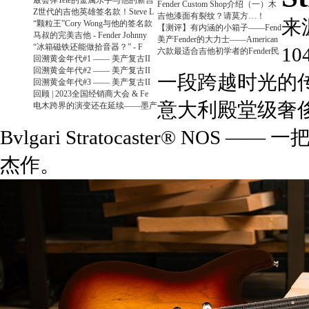
最会弹Tele的金属乐手与他的新吉
Fender Custom Shop介绍（一）木
Z世代的吉他英雄签名款！Steve L
吉他漆面有裂纹？请莫方…！
来
“颗粒王”Cory Wong与他的签名款
【测评】有内涵的小箱子——Fend
马叔的完美吉他 - Fender Johnny
美产Fender的大力士——American
“冰箱磁铁还能做拾音器？” - F
1
六款最适合吉他初学者的Fender民
回溯黄金年代#1 —— 美产复古II
回溯黄金年代#2 —— 美产复古II
一段跨越时光的传奇由
回溯黄金年代#3 —— 美产复古II
回顾 | 2023全国经销商大会 & Fe
意大利殿堂级奢侈品牌 
电木跨界的演变还在延续——墨产
Bvlgari Stratocaster® 
杰作。