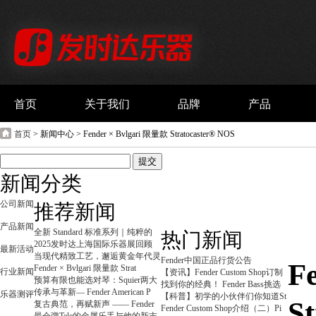
首页
关于我们
品牌
产品
首页
> 新闻中心 > Fender × Bvlgari 限量款 Stratocaster® NOS
新闻分类
公司新闻
推荐新闻
产品新闻
全新 Standard 标准系列｜纯粹的
热门新闻
2025发时达上海国际乐器展回顾
最新活动
当现代精致工艺，邂逅黄金年代灵
Fender中国正品行货公告
F
Fender × Bvlgari 限量款 Strat
行业新闻
【资讯】Fender Custom Shop订制
预算有限也能选对琴：Squier两大
找到你的经典！ Fender Bass挑选
传承与革新— Fender American P
乐器测评
【科普】初学的小伙伴们你知道St
S
复古典范，再赋新声 —— Fender
Fender Custom Shop介绍（二）Pi