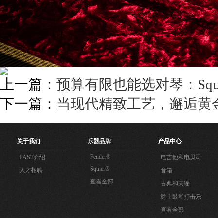
上一篇：
预算有限也能选对琴：Squ
下一篇：
当现代精致工艺，邂逅黄金年代灵魂—
关于我们
乐器品牌
产品中心
Fender®
FAST介绍
电吉他和电贝司
Squier®
人才招聘
音箱
查看全部
古典和民谣
爵士鼓和打击乐
查看全部