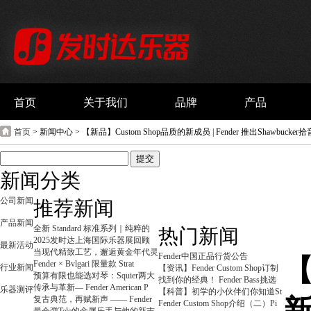
首页
关于我们
品牌
产品
首页
> 新闻中心 > 【新品】Custom Shop品质的新成员 | Fender 推出Shawbucker
新闻分类
公司新闻
推荐新闻
产品新闻
全新 Standard 标准系列｜纯粹的
热门新闻
2025发时达上海国际乐器展回顾
最新活动
当现代精致工艺，邂逅黄金年代灵
Fender中国正品行货公告
【
Fender × Bvlgari 限量款 Strat
行业新闻
【资讯】Fender Custom Shop订制
预算有限也能选对琴：Squier两大
找到你的经典！ Fender Bass挑选
传承与革新— Fender American P
乐器测评
【科普】初学的小伙伴们你知道St
复古典范，再赋新声 —— Fender
新
Fender Custom Shop介绍（二）Pi