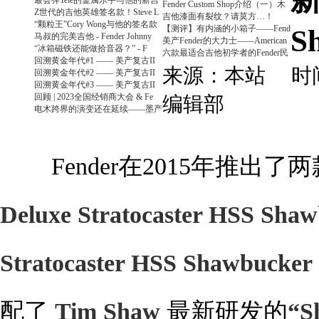
最会弹Tele的金属乐手与他的新吉
Fender Custom Shop介绍（一）木
Z世代的吉他英雄签名款！Steve L
吉他漆面有裂纹？请莫方…！
“颗粒王”Cory Wong与他的签名款
【测评】有内涵的小箱子——Fend
S
马叔的完美吉他 - Fender Johnny
美产Fender的大力士——American
“冰箱磁铁还能做拾音器？” - F
六款最适合吉他初学者的Fender民
回溯黄金年代#1 —— 美产复古II
来源：本站 时间：
回溯黄金年代#2 —— 美产复古II
回溯黄金年代#3 —— 美产复古II
回顾 | 2023全国经销商大会 & Fe
编辑部
电木跨界的演变还在延续——墨产
Fender在2015年推出了
Deluxe Stratocaster HSS Sha
Stratocaster HSS Shawbucker
配了
Tim Shaw
最新研发的
“