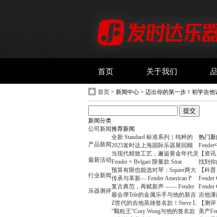
首页
关于我们
首页
> 新闻中心 > 迈出你的第一步！初学吉
新闻分类
公司新闻
推荐新闻
全新 Standard 标准系列｜纯粹的
热门新
产品新闻
2025发时达上海国际乐器展回顾
Fend
当现代精致工艺，邂逅黄金年代灵
【资讯】F
最新活动
Fender × Bvlgari 限量款 Strat
找到你的
预算有限也能选对琴：Squier两大
【科普
行业新闻
传承与革新— Fender American P
Fende
复古典范，再赋新声 —— Fender
Fende
乐器测评
最会弹Tele的金属乐手与他的新吉
吉他漆
Z世代的吉他英雄签名款！Steve L
【测评
“颗粒王”Cory Wong与他的签名款
美产Fe