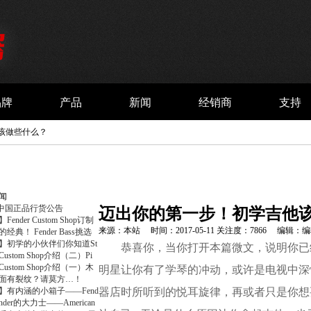
品牌
产品
新闻
经销商
支持
他该做些什么？
闻
er中国正品行货公告
迈出你的第一步！初学吉他
ender Custom Shop订制
来源：本站 时间：2017-05-11 关注度：7866 编辑：
经典！ Fender Bass挑选
】初学的小伙伴们你知道St
恭喜你，当你打开本篇微文，说明你已
r Custom Shop介绍（二）Pi
r Custom Shop介绍（一）木
明星让你有了学琴的冲动，或许是电视中深
面有裂纹？请莫方…！
】有内涵的小箱子——Fend
器店时所听到的悦耳旋律，再或者只是你想
nder的大力士——American