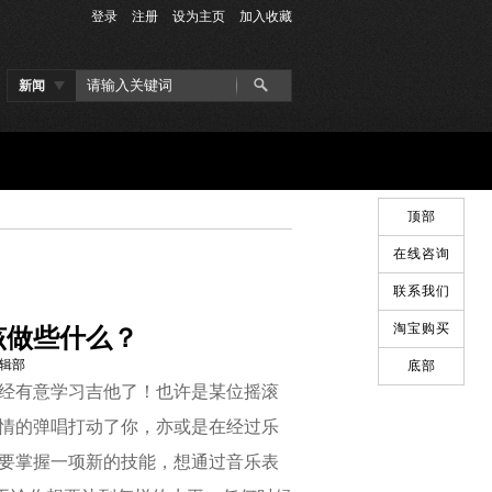
登录
注册
设为主页
加入收藏
新闻
顶部
在线咨询
联系我们
淘宝购买
该做些什么？
编辑部
底部
经有意学习吉他了！
也许是某位摇滚
情的弹唱打动了你，亦或是在经过乐
要掌握一项新的技能，想通过音乐表