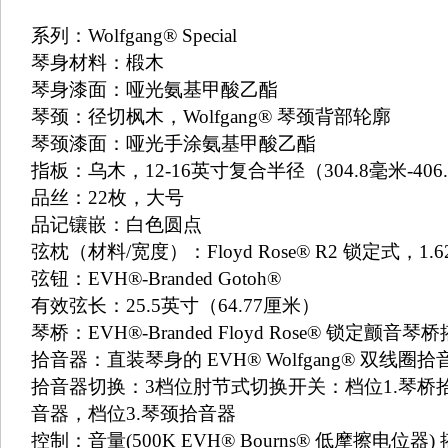
系列：Wolfgang® Special
琴身材料：椴木
琴身漆面：哑光氨基甲酸乙酯
琴颈：径切枫木，Wolfgang® 琴颈背部轮廓
琴颈漆面：哑光手涂氨基甲酸乙酯
指板：乌木，12-16英寸复合半径（304.8毫米-406
品丝：22枚，大号
品记镶嵌：白色圆点
弦枕（材料/宽度）：Floyd Rose® R2 锁定式，1.
弦钮：EVH®-Branded Gotoh®
有效弦长：25.5英寸（64.77厘米）
琴桥：EVH®-Branded Floyd Rose® 锁定颤音琴桥
拾音器：直装琴身的 EVH® Wolfgang® 双线圈拾
拾音器切换：3档位肘节式切换开关：档位1.琴桥
音器，档位3.琴颈拾音器
控制：音量(500K EVH® Bourns® 低摩擦电位