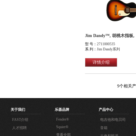
Jim Dandy™, 胡桃木指
型 号：
2711000535
系 列：
Jim Dandy系列
详情介绍
9
个相关
关于我们
乐器品牌
产品中心
Fender®
FAST介绍
电吉他和电贝司
Squier®
人才招聘
音箱
查看全部